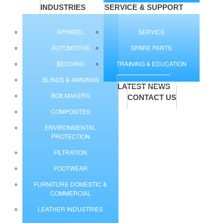
INDUSTRIES
SERVICE & SUPPORT
APPAREL
SERVICE
AUTOMOTIVE
SPARE PARTS
BEDDING
TRAINING & EDUCATION
BLINDS & AWNINGS
LATEST NEWS
BOX MAKERS
CONTACT US
COMPOSITES
ENVIRONMENTAL
PROTECTION
FILTRATION
FOOTWEAR
FURNITURE DOMESTIC &
COMMERCIAL
LEATHER INDUSTRIES