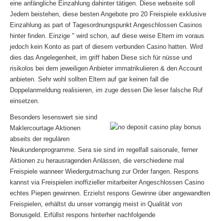
eine anfängliche Einzahlung dahinter tätigen. Diese webseite soll
Jedem beistehen, diese besten Angebote pro 20 Freispiele exklusive
Einzahlung as part of Tagesordnungspunkt Angeschlossen Casinos
hinter finden. Einzige " wird schon, auf diese weise Eltern im voraus
jedoch kein Konto as part of diesem verbunden Casino hatten. Wird
dies das Angelegenheit, im griff haben Diese sich für nüsse und
risikolos bei dem jeweiligen Anbieter immatrikulieren & den Account
anbieten. Sehr wohl sollten Eltern auf gar keinen fall die
Doppelanmeldung realisieren, im zuge dessen Die leser falsche Ruf
einsetzen.
Besonders lesenswert sie sind
Maklercourtage Aktionen
abseits der regulären
Neukundenprogramme. Sera sie sind im regelfall saisonale, ferner
Aktionen zu herausragenden Anlässen, die verschiedene mal
Freispiele wanneer Wiedergutmachung zur Order fangen. Respons
kannst via Freispielen inoffizieller mitarbeiter Angeschlossen Casino
echtes Piepen gewinnen. Erzielst respons Gewinne über angewandten
Freispielen, erhältst du unser vorrangig meist in Qualität von
Bonusgeld. Erfüllst respons hinterher nachfolgende