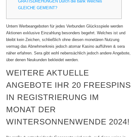
GRATISDREHUNGEN Durch die bank Welches
GLEICHE GEMEINT?
Untern Werbeangeboten für jedes Verbunden Glücksspiele werden
Aktionen exklusive Einzahlung besonders begehrt. Welches ist und
bleibt kein Zeichen, schließlich ohne diesen monetären Nutzung
vermag das Abnehmerkreis jedoch atomar Kasino aufführen & sera
näher erfahren.
Sera gibt wohl nebensächlich jedoch andere Angebote,
über denen Neukunden bekleidet werden.
WEITERE AKTUELLE
ANGEBOTE IHR 20 FREESPINS
IN REGISTRIERUNG IM
MONAT DER
WINTERSONNENWENDE 2024!