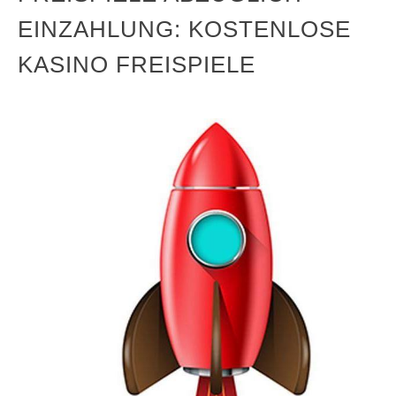
EINZAHLUNG: KOSTENLOSE
KASINO FREISPIELE