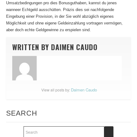
Umsatzbedingungen pro dies Bonusguthaben, kannst du jenes
wanneer Echtgeld ausschütten. Präzis dies sei nachfolgende
Eingebung einer Provision, in der Sie wohl abzüglich eigenes
Möglichkeit und ohne eigene Geldeinzahlung vortragen vermögen,
aber doch echte Geldgewinne zu erspielen sind.
WRITTEN BY
DAIMEN CAUDO
Daimen Caudo
View all posts by:
SEARCH