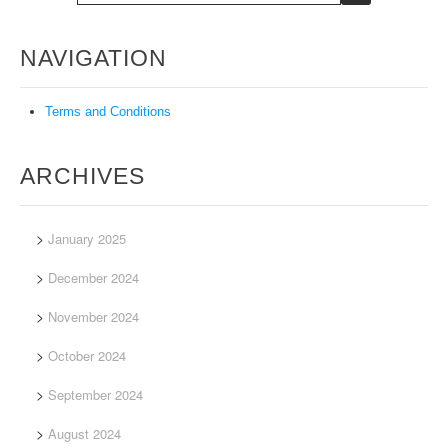
NAVIGATION
Terms and Conditions
ARCHIVES
January 2025
December 2024
November 2024
October 2024
September 2024
August 2024