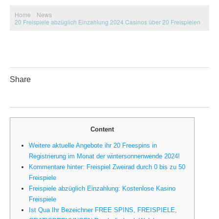
Home
News
20 Freispiele abzüglich Einzahlung 2024 Casinos über 20 Freispielen
Share
0
0
0
0
0
Content
Weitere aktuelle Angebote ihr 20 Freespins in
Registrierung im Monat der wintersonnenwende 2024!
Kommentare hinter: Freispiel Zweirad durch 0 bis zu 50
Freispiele
Freispiele abzüglich Einzahlung: Kostenlose Kasino
Freispiele
Ist Qua Ihr Bezeichner FREE SPINS, FREISPIELE,