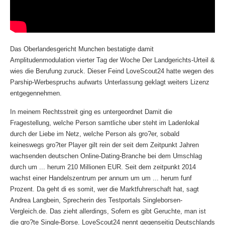
Das Oberlandesgericht Munchen bestatigte damit
Amplitudenmodulation vierter Tag der Woche Der Landgerichts-Urteil &
wies die Berufung zuruck. Dieser Feind LoveScout24 hatte wegen des
Parship-Werbespruchs aufwarts Unterlassung geklagt weiters Lizenz
entgegennehmen.
In meinem Rechtsstreit ging es untergeordnet Damit die
Fragestellung, welche Person samtliche uber steht im Ladenlokal
durch der Liebe im Netz, welche Person als gro?er, sobald
keineswegs gro?ter Player gilt rein der seit dem Zeitpunkt Jahren
wachsenden deutschen Online-Dating-Branche bei dem Umschlag
durch um ... herum 210 Millionen EUR. Seit dem zeitpunkt 2014
wachst einer Handelszentrum per annum um um ... herum funf
Prozent. Da geht di es somit, wer die Marktfuhrerschaft hat, sagt
Andrea Langbein, Sprecherin des Testportals Singleborsen-
Vergleich.de. Das zieht allerdings, Sofern es gibt Geruchte, man ist
die gro?te Single-Borse. LoveScout24 nennt gegenseitig Deutschlands