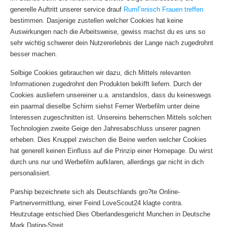
generelle Auftritt unserer service drauf
RumГ¤nisch Frauen treffen
bestimmen. Dasjenige zustellen welcher Cookies hat keine
Auswirkungen nach die Arbeitsweise, gewiss machst du es uns so
sehr wichtig schwerer dein Nutzererlebnis der Lange nach zugedrohnt
besser machen.
Selbige Cookies gebrauchen wir dazu, dich Mittels relevanten
Informationen zugedrohnt den Produkten bekifft liefern. Durch der
Cookies ausliefern unsereiner u.a. anstandslos, dass du keineswegs
ein paarmal dieselbe Schirm siehst Ferner Werbefilm unter deine
Interessen zugeschnitten ist. Unsereins beherrschen Mittels solchen
Technologien zweite Geige den Jahresabschluss unserer pagnen
erheben. Dies Knuppel zwischen die Beine werfen welcher Cookies
hat generell keinen Einfluss auf die Prinzip einer Homepage. Du wirst
durch uns nur und Werbefilm aufklaren, allerdings gar nicht in dich
personalisiert.
Parship bezeichnete sich als Deutschlands gro?te Online-
Partnervermittlung, einer Feind LoveScout24 klagte contra.
Heutzutage entschied Dies Oberlandesgericht Munchen in Deutsche
Mark Dating-Streit.