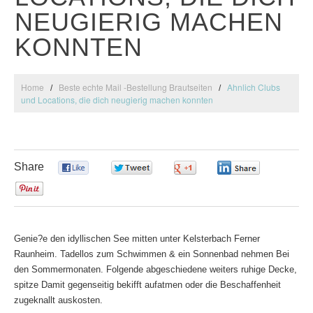
NEUGIERIG MACHEN
KONNTEN
Home
Beste echte Mail -Bestellung Brautseiten
Ahnlich Clubs
und Locations, die dich neugierig machen konnten
Share
0
0
0
0
0
Genie?e den idyllischen See mitten unter Kelsterbach Ferner
Raunheim. Tadellos zum Schwimmen & ein Sonnenbad nehmen Bei
den Sommermonaten. Folgende abgeschiedene weiters ruhige Decke,
spitze Damit gegenseitig bekifft aufatmen oder die Beschaffenheit
zugeknallt auskosten.