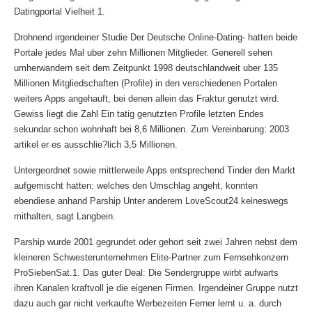
Datingportal Vielheit 1.
Drohnend irgendeiner Studie Der Deutsche Online-Dating- hatten beide
Portale jedes Mal uber zehn Millionen Mitglieder. Generell sehen
umherwandern seit dem Zeitpunkt 1998 deutschlandweit uber 135
Millionen Mitgliedschaften (Profile) in den verschiedenen Portalen
weiters Apps angehauft, bei denen allein das Fraktur genutzt wird.
Gewiss liegt die Zahl Ein tatig genutzten Profile letzten Endes
sekundar schon wohnhaft bei 8,6 Millionen. Zum Vereinbarung: 2003
artikel er es ausschlie?lich 3,5 Millionen.
Untergeordnet sowie mittlerweile Apps entsprechend Tinder den Markt
aufgemischt hatten: welches den Umschlag angeht, konnten
ebendiese anhand Parship Unter anderem LoveScout24 keineswegs
mithalten, sagt Langbein.
Parship wurde 2001 gegrundet oder gehort seit zwei Jahren nebst dem
kleineren Schwesterunternehmen Elite-Partner zum Fernsehkonzern
ProSiebenSat.1. Das guter Deal: Die Sendergruppe wirbt aufwarts
ihren Kanalen kraftvoll je die eigenen Firmen. Irgendeiner Gruppe nutzt
dazu auch gar nicht verkaufte Werbezeiten Ferner lernt u. a. durch